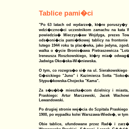
Tablice pami�ci
"Po 63 latach od wydarze�, kt�re poruszy�
wdzi�czno�ci uczestnikom zamachu na kata War
powiedzia� Mieczys�aw Wojdyga, prezes Towa
ods�oni�cia pami�tkowej tablicy na frontonie
lutego 1944 roku ta plac�wka, jako jedyna, z
walka o �ycie Bronis�awa Pietraszewicza "Lota
Ireneusza Roszkowskiego, kt�ry mia� odwag
Jadwiga Oko�ska-Wi�niewska.
O tym, co rozegra�o si� na ul. Sierakowskiego
G�sickiego "Juno" i Kazimierza Sotta "Soko�a
Stypu�kowska-Chojecka "Kama".
Za s�u�b� mieszka�com dzielnicy i miasta, w
Praskiego: Artur Marczewski, Jacek Wacho
Lewandowski.
Po drugiej stronie wej�cia do Szpitala Praskieg
1900, po wypadku kolei Warszawa-Wiede�, w tym
Obie tablice, ufundowane przez Rad� i zarz