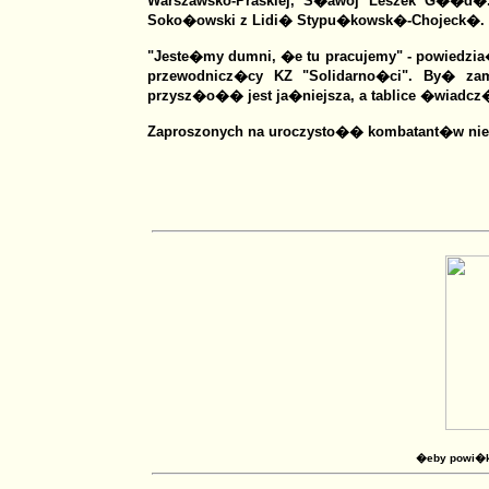
Warszawsko-Praskiej, S�awoj Leszek G��d�.
Soko�owski z Lidi� Stypu�kowsk�-Chojeck�.
"Jeste�my dumni, �e tu pracujemy" - powiedzia�
przewodnicz�cy KZ "Solidarno�ci". By� zama
przysz�o�� jest ja�niejsza, a tablice �wiadcz�,
Zaproszonych na uroczysto�� kombatant�w nie 
�eby powi�ks