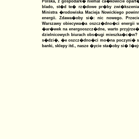
Polska, z gospodark� niemal ca�kowicie opart�
blado, st�d te� rz�dowe pr�by zwi�kszenia
Ministra �rodowiska Macieja Nowickiego powi
energii. Zdawa�oby si�: nic nowego. Przec
Warszawy obiecywa�a oszcz�dno�ci energii 
�ar�wek na energooszcz�dne, warto przyjrze�
dzielnicowych biurach obs�ugi mieszka�c�w? K
s�dzi�, �e oszcz�dno�ci mo�na poczyni� spor
banki, sklepy itd., nasze �ycie sta�oby si� l�e