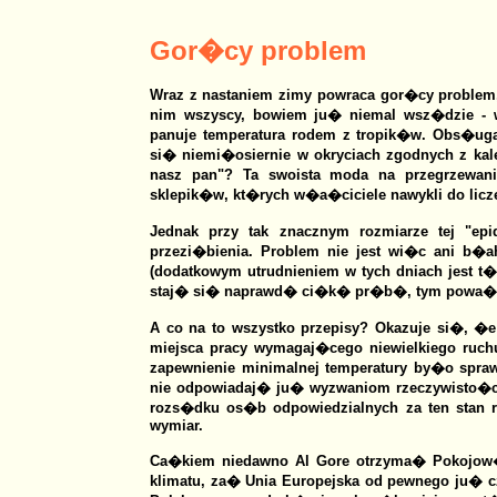
Gor�cy problem
Wraz z nastaniem zimy powraca gor�cy problem, 
nim wszyscy, bowiem ju� niemal wsz�dzie - w
panuje temperatura rodem z tropik�w. Obs�uga 
si� niemi�osiernie w okryciach zgodnych z kal
nasz pan"? Ta swoista moda na przegrzewan
sklepik�w, kt�rych w�a�ciciele nawykli do licze
Jednak przy tak znacznym rozmiarze tej "epi
przezi�bienia. Problem nie jest wi�c ani b�ah
(dodatkowym utrudnieniem w tych dniach jest
staj� si� naprawd� ci�k� pr�b�, tym powa�ni
A co na to wszystko przepisy? Okazuje si�, �
miejsca pracy wymagaj�cego niewielkiego ruch
zapewnienie minimalnej temperatury by�o spraw
nie odpowiadaj� ju� wyzwaniom rzeczywisto�ci
rozs�dku os�b odpowiedzialnych za ten stan r
wymiar.
Ca�kiem niedawno Al Gore otrzyma� Pokojow�
klimatu, za� Unia Europejska od pewnego ju� 